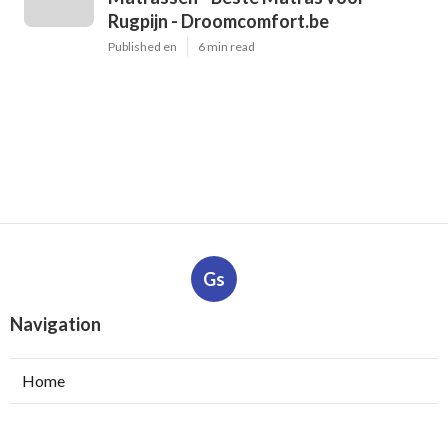
Rugpijn - Droomcomfort.be
Published en
6 min read
Gs
Navigation
Home