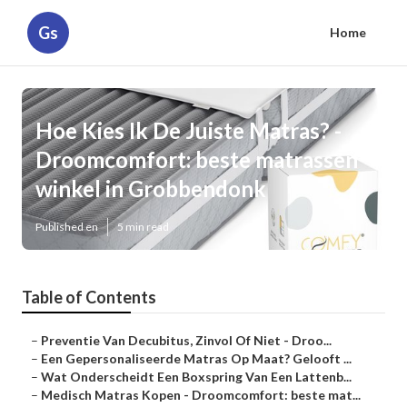
Gs
Home
Hoe Kies Ik De Juiste Matras? -
Droomcomfort: beste matrassen
winkel in Grobbendonk
Published en
5 min read
Table of Contents
–
Preventie Van Decubitus, Zinvol Of Niet - Droo...
–
Een Gepersonaliseerde Matras Op Maat? Gelooft ...
–
Wat Onderscheidt Een Boxspring Van Een Lattenb...
–
Medisch Matras Kopen - Droomcomfort: beste mat...